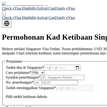
Check eVisa Eligibility
Arrival Card
Apply eVisa
Check eVisa Eligibility
Arrival Card
Apply eVisa
Permohonan Kad Ketibaan Sin
Mohon melalui Singapore Visa Online. Yuran perkhidmatan: USD 30
daripada 3 hari sebelum ketibaan, kami menyimpan permohonan dan m
Perjalanan
Tarikh tiba di Singapura
*
Cara perjalanan
*
Syarikat penerbangan
*
No. penerbangan
*
Tarikh meninggalkan Singapura
*
Pilih tarikh ketibaan dahulu